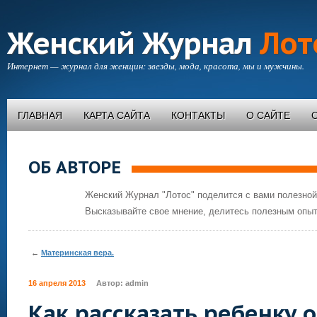
Женский Журнал
Лот
Интернет — журнал для женщин: звезды, мода, красота, мы и мужчины.
ГЛАВНАЯ
КАРТА САЙТА
КОНТАКТЫ
О САЙТЕ
ОБ АВТОРЕ
Женский Журнал "Лотос" поделится с вами полезной
Высказывайте свое мнение, делитесь полезным опыт
←
Материнская вера.
16 апреля 2013
Автор:
admin
Как рассказать ребенку о