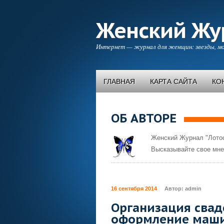
Женский Жу
Интернет — журнал для женщин: звезды, мо
ГЛАВНАЯ
КАРТА САЙТА
КО
ОБ АВТОРЕ
Женский Журнал "Лотос
Высказывайте свое мне
16 сентября 2014
Автор:
admin
Организация свад
оформление маш