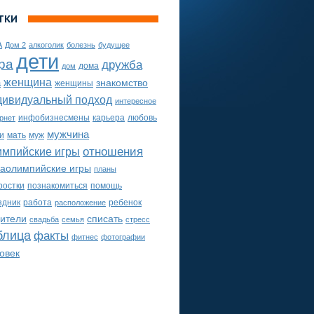
ТКИ
А
Дом 2
алкоголик
болезнь
будущее
дети
ра
дружба
дома
дом
женщина
а
знакомство
женщины
дивидуальный подход
интересное
инфобизнесмены
карьера
любовь
рнет
мужчина
и
мать
муж
импийские игры
отношения
аолимпийские игры
планы
ростки
познакомиться
помощь
здник
работа
ребенок
расположение
ители
списать
свадьба
семья
стресс
блица
факты
фитнес
фотографии
овек