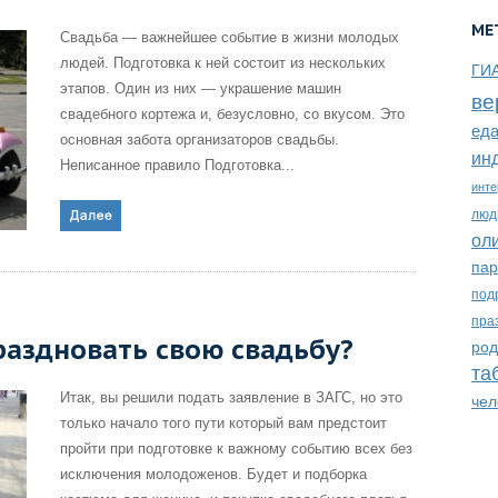
МЕ
Свадьба — важнейшее событие в жизни молодых
людей. Подготовка к ней состоит из нескольких
ГИ
этапов. Один из них — украшение машин
ве
свадебного кортежа и, безусловно, со вкусом. Это
ед
основная забота организаторов свадьбы.
ин
Неписанное правило Подготовка...
инте
люд
ол
пар
под
пра
раздновать свою свадьбу?
род
та
Итак, вы решили подать заявление в ЗАГС, но это
чел
только начало того пути который вам предстоит
пройти при подготовке к важному событию всех без
исключения молодоженов. Будет и подборка