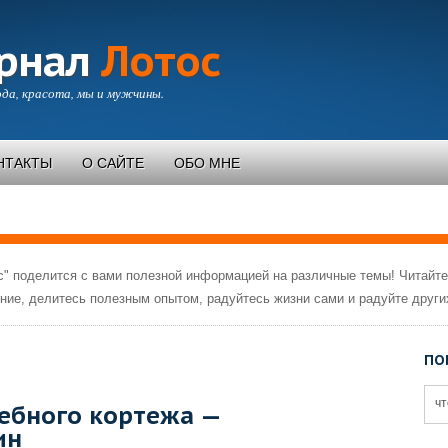
рнал
Лотос
да, красота, мы и мужчины.
НТАКТЫ
О САЙТЕ
ОБО МНЕ
" поделится с вами полезной информацией на различные темы! Читайте
ние, делитесь полезным опытом, радуйтесь жизни сами и радуйте други
ПО
ебного кортежа —
ин