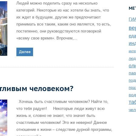
Людей можно поделить сразу на несколько
МЕ
категорий. Некоторые из нас хотели бы знать, что
их ждет в будущем, другие же предпочитают
ГИ
принимать все таким, каким оно является, то есть,
ве
постепенно, они руководствуются поговоркой
ед
«всему свое время». Впрочем,...
ин
инте
люд
ол
пар
под
стливым человеком?
пра
род
та
Хочешь быть счастливым человеком? Найти то,
что тебя радует! Некоторые люди живут всю
чел
жизнь и, словно не знают, что значит быть
счастливым человеком! Это же неверно! Данное
отношение к жизни – следствие дурной программы,