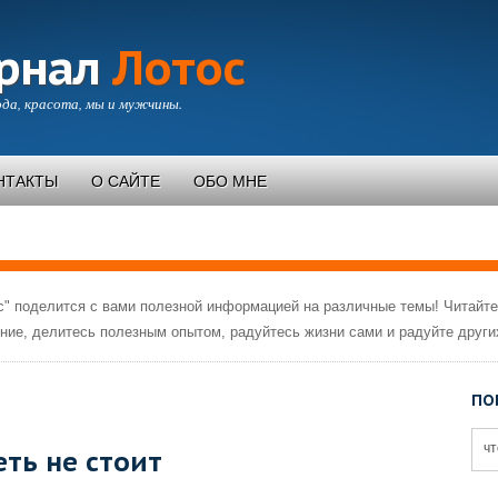
рнал
Лотос
да, красота, мы и мужчины.
НТАКТЫ
О САЙТЕ
ОБО МНЕ
" поделится с вами полезной информацией на различные темы! Читайте
ние, делитесь полезным опытом, радуйтесь жизни сами и радуйте други
ПО
ть не стоит