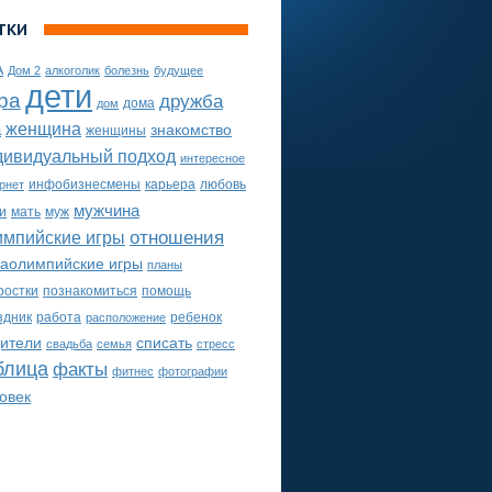
ТКИ
А
Дом 2
алкоголик
болезнь
будущее
дети
ра
дружба
дома
дом
женщина
а
знакомство
женщины
дивидуальный подход
интересное
инфобизнесмены
карьера
любовь
рнет
мужчина
и
мать
муж
импийские игры
отношения
аолимпийские игры
планы
ростки
познакомиться
помощь
здник
работа
ребенок
расположение
ители
списать
свадьба
семья
стресс
блица
факты
фитнес
фотографии
овек