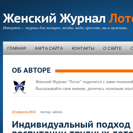
Женский Журнал
Лот
Интернет — журнал для женщин: звезды, мода, красота, мы и мужчины.
ГЛАВНАЯ
КАРТА САЙТА
КОНТАКТЫ
О САЙТЕ
ОБ АВТОРЕ
Женский Журнал "Лотос" поделится с вами полезной
Высказывайте свое мнение, делитесь полезным опыт
23 апреля 2013
Автор:
admin
Индивидуальный подход 