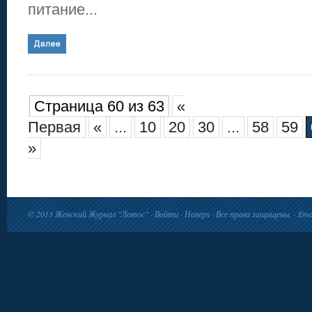
питание...
Страница 60 из 63
«
Первая
«
...
10
20
30
...
58
59
»
© 2013
Женский Журнал "Лотос"
·
Войти
·
Наверх
· Все права защищены. · Ema