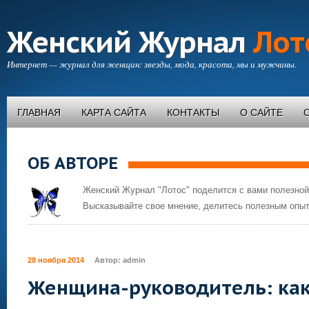
Женский Журнал
Лот
Интернет — журнал для женщин: звезды, мода, красота, мы и мужчины.
ГЛАВНАЯ
КАРТА САЙТА
КОНТАКТЫ
О САЙТЕ
ОБ АВТОРЕ
Женский Журнал "Лотос" поделится с вами полезной
Высказывайте свое мнение, делитесь полезным опыт
28 ноября 2014
Автор:
admin
Женщина-руководитель: как