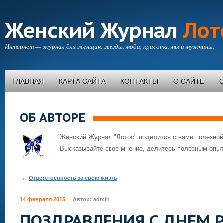
Женский Журнал
Лот
Интернет — журнал для женщин: звезды, мода, красота, мы и мужчины.
ГЛАВНАЯ
КАРТА САЙТА
КОНТАКТЫ
О САЙТЕ
ОБ АВТОРЕ
Женский Журнал "Лотос" поделится с вами полезной
Высказывайте свое мнение, делитесь полезным опыт
←
Ответственность за свою жизнь
14 февраля 2015
Автор:
admin
ПОЗДРАВЛЕНИЯ С ДНЕМ 