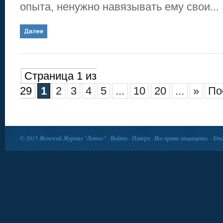
опыта, ненужно навязывать ему свои...
Страница 1 из
29
1
2
3
4
5
...
10
20
...
»
По
© 2015
Женский Журнал "Лотос"
·
Войти
·
Наверх
· Все права защищены. · Ema