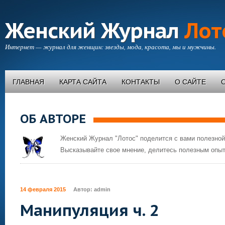
Женский Журнал
Лот
Интернет — журнал для женщин: звезды, мода, красота, мы и мужчины.
ГЛАВНАЯ
КАРТА САЙТА
КОНТАКТЫ
О САЙТЕ
ОБ АВТОРЕ
Женский Журнал "Лотос" поделится с вами полезной
Высказывайте свое мнение, делитесь полезным опыт
14 февраля 2015
Автор:
admin
Манипуляция ч. 2