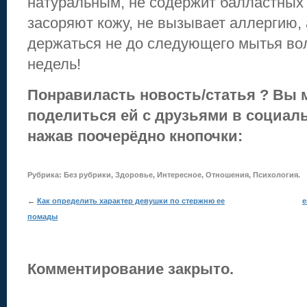
натуральным, не содержит балластных
засоряют кожу, не вызывает аллергию, 
держаться не до следующего мытья вол
недель!
Понравиласть новость/статья ? Вы 
поделиться ей с друзьями в социаль
нажав поочерёдно кнопочки:
Рубрика:
Без рубрики
,
Здоровье
,
Интересное
,
Отношения
,
Психология
.
←
Как определить характер девушки по стержню ее
е
помады
Комментирование закрыто.