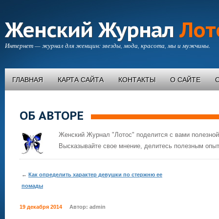
Женский Журнал
Лот
Интернет — журнал для женщин: звезды, мода, красота, мы и мужчины.
ГЛАВНАЯ
КАРТА САЙТА
КОНТАКТЫ
О САЙТЕ
ОБ АВТОРЕ
Женский Журнал "Лотос" поделится с вами полезной
Высказывайте свое мнение, делитесь полезным опыт
←
Как определить характер девушки по стержню ее
помады
19 декабря 2014
Автор:
admin