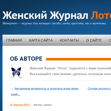
Женский Журнал
Лот
Интернет — журнал для женщин: звезды, мода, красота, мы и мужчины.
ГЛАВНАЯ
КАРТА САЙТА
КОНТАКТЫ
О САЙТЕ
ОБ АВТОРЕ
Женский Журнал "Лотос" поделится с вами полезной
Высказывайте свое мнение, делитесь полезным опыт
←
Умственная активность и полетела душа через
Случаи детского
край…
11 апреля 2013
Автор:
admin