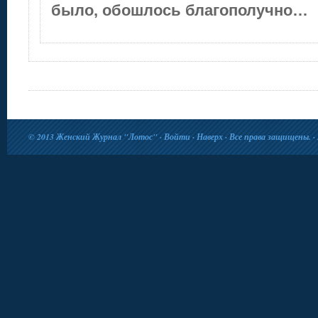
было, обошлось благополучно…
© 2013
Женский Журнал "Лотос"
·
Войти
·
Наверх
· Все права защищены. · 