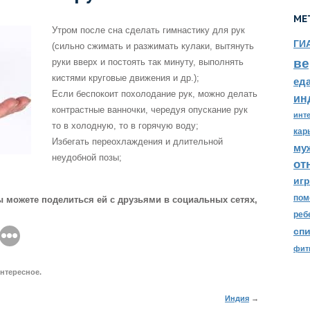
МЕ
Утром после сна сделать гимнастику для рук
ГИ
(сильно сжимать и разжимать кулаки, вытянуть
ве
руки вверх и постоять так минуту, выполнять
кистями круговые движения и др.);
ед
Если беспокоит похолодание рук, можно делать
ин
контрастные ванночки, чередуя опускание рук
инт
то в холодную, то в горячую воду;
кар
Избегать переохлаждения и длительной
му
неудобной позы;
от
иг
пом
ы можете поделиться ей с друзьями в социальных сетях,
реб
сп
фит
нтересное
.
Индия
→