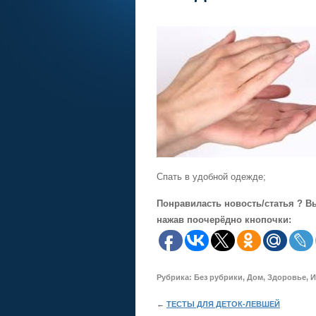
Спать в удобной одежде;
Понравиласть новость/статья ? В
нажав поочерёдно кнопочки:
Рубрика:
Без рубрики
,
Дом
,
Здоровье
,
И
←
ТЕСТЫ ДЛЯ ДЕТОК-ЛЕВШЕЙ