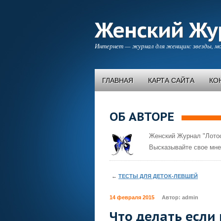
Женский Жу
Интернет — журнал для женщин: звезды, мо
ГЛАВНАЯ
КАРТА САЙТА
КО
ОБ АВТОРЕ
Женский Журнал "Лотос
Высказывайте свое мне
←
ТЕСТЫ ДЛЯ ДЕТОК-ЛЕВШЕЙ
14 февраля 2015
Автор:
admin
Что делать если