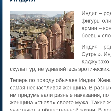
Индия – ро
фигуры оли
армии – ко
боевых сло
Индия – ро
Сутры». Ин
Каджурахо 
скульптур, не удивляйтесь эротических.
Теперь по поводу обычаев Индии. Жен
самая несчастливая женщина. В разных
им придумывали разные наказания, пот
женщина «съела» своего мужа. Такие 
участвуют в общественной жизни. В др