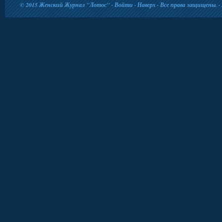
© 2015
Женский Журнал "Лотос"
·
Войти
·
Наверх
· Все права защищены. · 