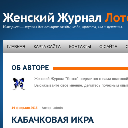
Женский Журнал
Лот
Интернет — журнал для женщин: звезды, мода, красота, мы и мужчины.
ГЛАВНАЯ
КАРТА САЙТА
КОНТАКТЫ
О САЙТЕ
ОБ АВТОРЕ
Женский Журнал "Лотос" поделится с вами полезной
Высказывайте свое мнение, делитесь полезным опыт
14 февраля 2015
Автор:
admin
КАБАЧКОВАЯ ИКРА