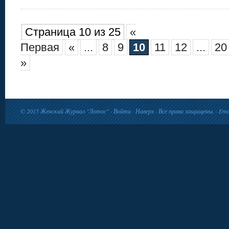
Страница 10 из 25
«
Первая
«
...
8
9
10
11
12
...
20
»
© 2015
Женский Журнал "Лотос"
·
Войти
·
Наверх
· Все права защищены. · Ema