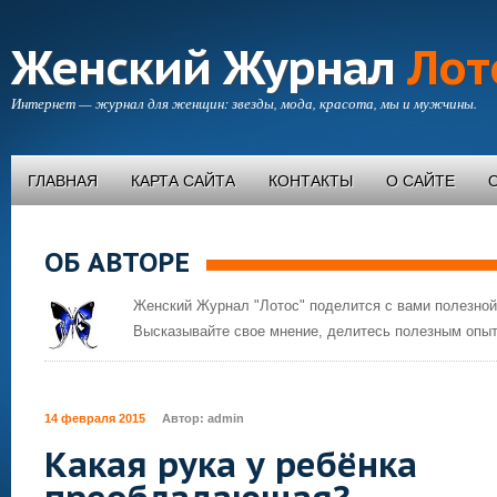
Женский Журнал
Лот
Интернет — журнал для женщин: звезды, мода, красота, мы и мужчины.
ГЛАВНАЯ
КАРТА САЙТА
КОНТАКТЫ
О САЙТЕ
ОБ АВТОРЕ
Женский Журнал "Лотос" поделится с вами полезной
Высказывайте свое мнение, делитесь полезным опыт
14 февраля 2015
Автор:
admin
Какая рука у ребёнка