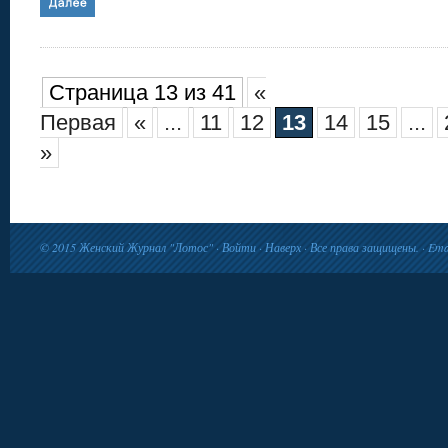
Страница 13 из 41
«
Первая
«
...
11
12
13
14
15
...
»
© 2015
Женский Журнал "Лотос"
·
Войти
·
Наверх
· Все права защищены. · Ema