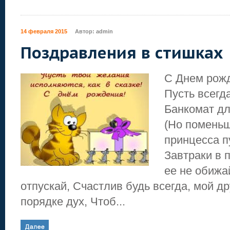
14 февраля 2015
Автор:
admin
Поздравления в стишках
С Днем рожд
Пусть всегд
Банкомат д
(Но поменьш
принцесса п
Завтраки в п
ее не обижай
отпускай, Счастлив будь всегда, мой др
порядке дух, Чтоб...