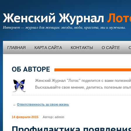
Женский Журнал
Лот
Интернет — журнал для женщин: звезды, мода, красота, мы и мужчины.
ГЛАВНАЯ
КАРТА САЙТА
КОНТАКТЫ
О САЙТЕ
ОБ АВТОРЕ
Женский Журнал "Лотос" поделится с вами полезной
Высказывайте свое мнение, делитесь полезным опыт
←
Ответственность за свою жизнь
14 февраля 2015
Автор:
admin
Профилактика появления