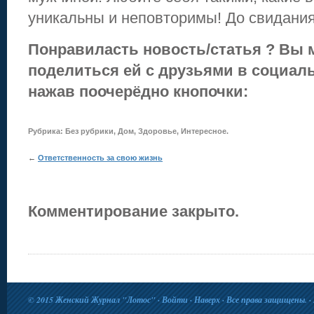
уникальны и неповторимы! До свидания
Понравиласть новость/статья ? Вы 
поделиться ей с друзьями в социаль
нажав поочерёдно кнопочки:
Рубрика:
Без рубрики
,
Дом
,
Здоровье
,
Интересное
.
←
Ответственность за свою жизнь
Комментирование закрыто.
© 2015
Женский Журнал "Лотос"
·
Войти
·
Наверх
· Все права защищены. · 