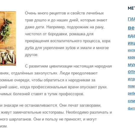
МЕ
Очень много рецептов и свойств лечебных
ГИ
трав дошло и до наших дней, которые знают
ве
даже дети. Например, подорожник на рану,
чистотел от бородавки, ромашка для
ед
прекращения воспалительного процесса, кора
ин
дуба для укрепления зубов и эмали и многое
инт
другое.
кар
му
С развитием цивилизации настоящая народная
от
евнях, отдалённых захолустьях. Люди преодолевают
иг
ромные очереди, чтобы обратиться к народникам за
пом
ний шанс, когда профессиональные врачи опускают руки.
реб
чимых болезней ставят в тупик профессоров.
сп
и знахари не останавливаются. Они лечат заговорами,
фит
 живут замечательные костоправы. Необходимо различать и
ного шарлатанов. Они и пользу не приносят, и могут
изм.