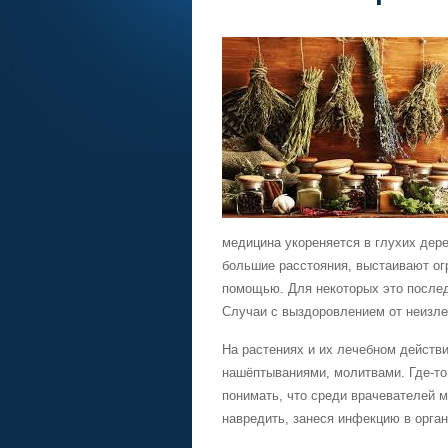
медицина укореняется в глухих дер
большие расстояния, выстаивают ог
помощью. Для некоторых это послед
Случаи с выздоровлением от неизле
На растениях и их лечебном действи
нашёптываниями, молитвами. Где-то
понимать, что среди врачевателей м
навредить, занеся инфекцию в орган