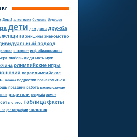
ТКИ
А
Дом 2
алкоголик
болезнь
будущее
дети
ра
дружба
дома
дом
женщина
а
знакомство
женщины
дивидуальный подход
инфобизнесмены
ересное
интернет
ьера
любовь
люди
мать
муж
олимпийские игры
жчина
ношения
параолимпийские
ры
подростки
познакомиться
планы
ощь
праздник
работа
расположение
родители
енок
свадьба
семья
таблица
факты
исать
стресс
человек
нес
фотографии