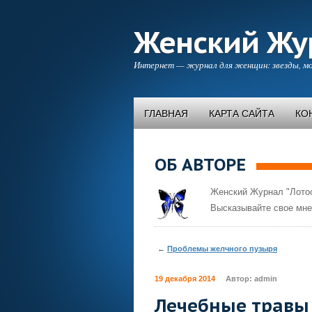
Женский Жу
Интернет — журнал для женщин: звезды, мо
ГЛАВНАЯ
КАРТА САЙТА
КО
ОБ АВТОРЕ
Женский Журнал "Лотос
Высказывайте свое мне
←
Проблемы желчного пузыря
19 декабря 2014
Автор:
admin
Лечебные травы