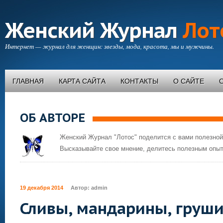
Женский Журнал
Лот
Интернет — журнал для женщин: звезды, мода, красота, мы и мужчины.
ГЛАВНАЯ
КАРТА САЙТА
КОНТАКТЫ
О САЙТЕ
ОБ АВТОРЕ
Женский Журнал "Лотос" поделится с вами полезной
Высказывайте свое мнение, делитесь полезным опыт
19 декабря 2014
Автор:
admin
Сливы, мандарины, груш