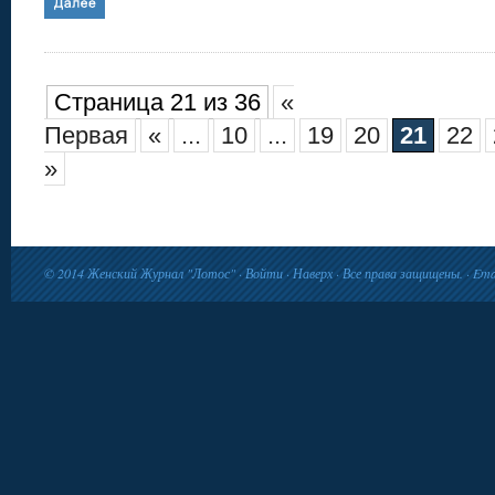
Страница 21 из 36
«
Первая
«
...
10
...
19
20
21
22
»
© 2014
Женский Журнал "Лотос"
·
Войти
·
Наверх
· Все права защищены. · Ema