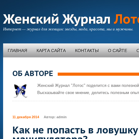
Женский Журнал
Лот
Интернет — журнал для женщин: звезды, мода, красота, мы и мужчины.
ГЛАВНАЯ
КАРТА САЙТА
КОНТАКТЫ
О САЙТЕ
ОБ АВТОРЕ
Женский Журнал "Лотос" поделится с вами полезной
Высказывайте свое мнение, делитесь полезным опыт
11 декабря 2014
Автор:
admin
Как не попасть в ловушку