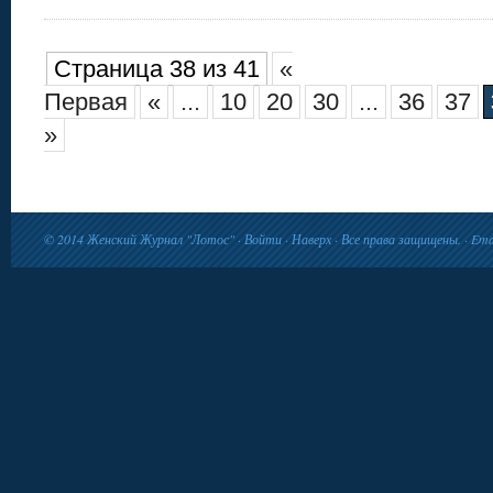
Страница 38 из 41
«
Первая
«
...
10
20
30
...
36
37
»
© 2014
Женский Журнал "Лотос"
·
Войти
·
Наверх
· Все права защищены. · Ema