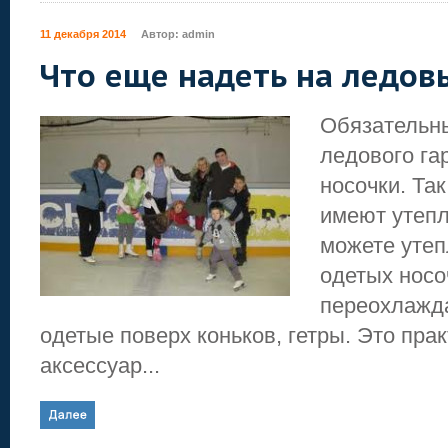
11 декабря 2014
Автор:
admin
Что еще надеть на ледов
Обязательн
ледового га
носочки. Так
имеют утепл
можете уте
одетых носо
переохлажда
одетые поверх коньков, гетры. Это пра
аксессуар...