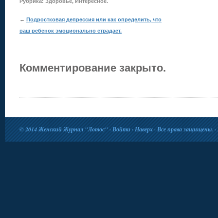
Рубрика:
Здоровье
,
Интересное
.
←
Подростковая депрессия или как определить, что
ваш ребенок эмоционально страдает.
Комментирование закрыто.
© 2014
Женский Журнал "Лотос"
·
Войти
·
Наверх
· Все права защищены. · 