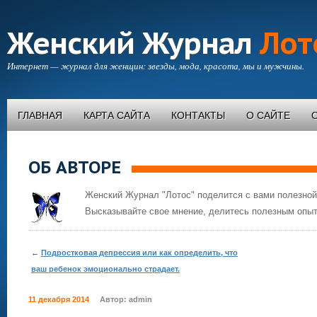
Женский Журнал
Лот
Интернет — журнал для женщин: звезды, мода, красота, мы и мужчины.
ГЛАВНАЯ
КАРТА САЙТА
КОНТАКТЫ
О САЙТЕ
ОБ АВТОРЕ
Женский Журнал "Лотос" поделится с вами полезной
Высказывайте свое мнение, делитесь полезным опыт
←
Подростковая депрессия или как определить, что
ваш ребенок эмоционально страдает.
11 декабря 2014
Автор:
admin